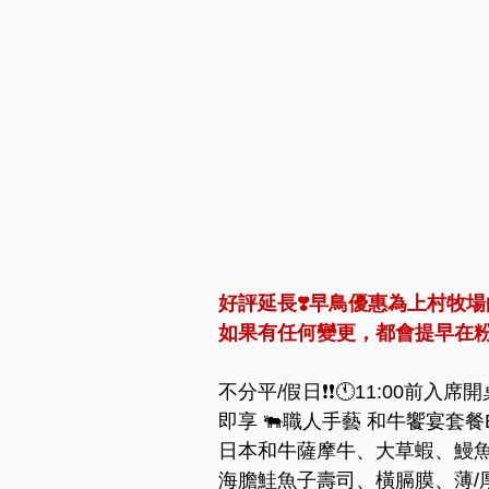
好評延長❣️早鳥優惠為上村牧
如果有任何變更，都會提早在粉
不分平/假日❗❗🕚11:00前入席開
即享 🐃職人手藝 和牛饗宴套餐E折
日本和牛薩摩牛、大草蝦、鰻
海膽鮭魚子壽司、橫膈膜、薄/厚切牛舌..