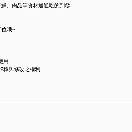
鮮、肉品等食材通通吃的到🤤
訂位哦~
使用
解釋與修改之權利