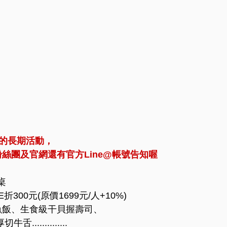
場的長期活動，
絲團及官網還有官方Line@帳號告知喔
桌
300元(原價1699元/人+10%)
魚飯、生食級干貝握壽司、
............