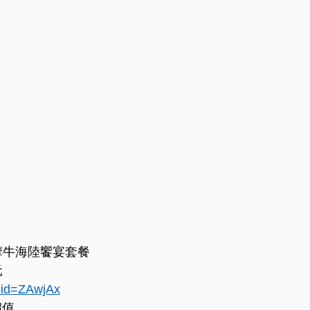
摩牛海陸饗宴套餐
元
?sid=ZAwjAx
超值