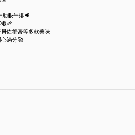
肋眼牛排🥩
蝦🦐
干貝佐蟹膏等多款美味
心滿分🥰