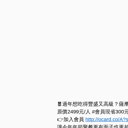
🧧過年想吃得豐盛又高級？薩
原價2499元/人 
#會員現省300
👉加入會員 
http://ocard.co/A
讓今年年節聚餐更有面子也更