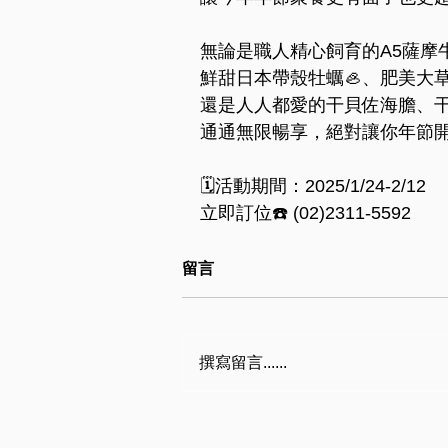
無論是職人精心飼育的A5薩摩牛
鮮甜日本帶殼牡蠣🦪、肥美大草
還是人人都愛的干貝佐海膽、
通通無限暢享，絕對讓你年節開
🗓活動期間：2025/1/24-2/12
立即訂位☎️ (02)2311-5592
留言
撰寫留言......