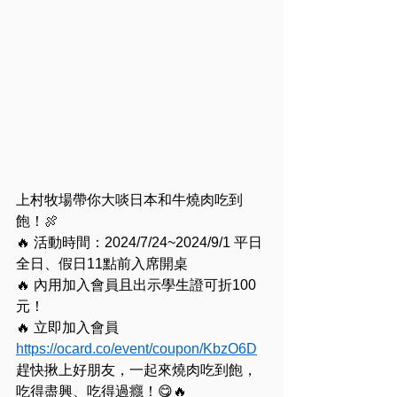
上村牧場帶你大啖日本和牛燒肉吃到
飽！🍖
🔥 活動時間：2024/7/24~2024/9/1 平日
全日、假日11點前入席開桌
🔥 內用加入會員且出示學生證可折100
元！
🔥 立即加入會員 
https://ocard.co/event/coupon/KbzO6D
趕快揪上好朋友，一起來燒肉吃到飽，
吃得盡興、吃得過癮！😋🔥