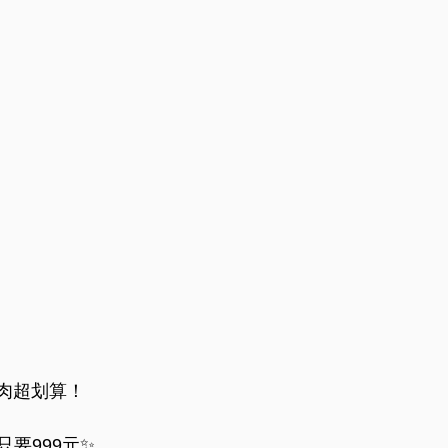
燒肉超划算！
只要999元✨