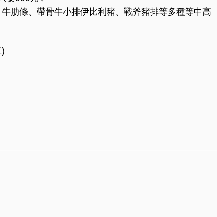
、牛肋條、帶骨牛小排伊比利豬、戰斧豬排等多種等中高
)