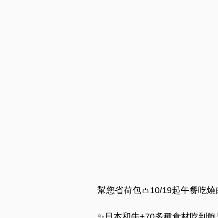
幫您省荷包👛10/19起午餐吃
✨日本和牛+70多種食材吃到飽