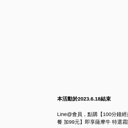
本活動於2023.6.18結束
Line@會員，點購【100分鐘
餐 加99元】即享薩摩牛 特選