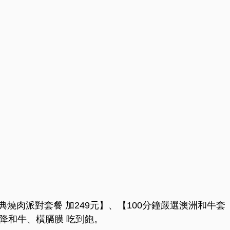
經典燒肉派對套餐 加249元】、【100分鐘嚴選澳洲和牛套
霜降和牛、橫膈膜 吃到飽。