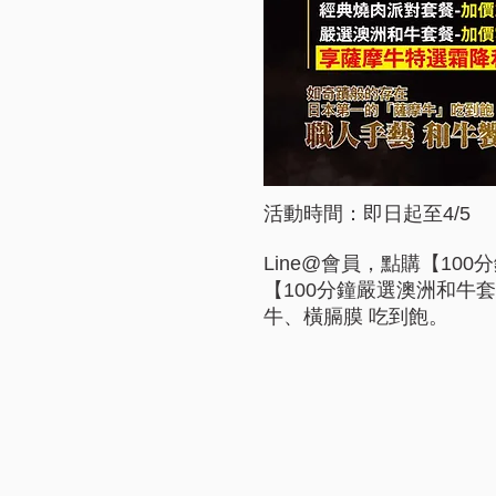
活動時間：即日起至4/5
Line@會員，點購【100
【100分鐘嚴選澳洲和牛套
牛、橫膈膜 吃到飽。