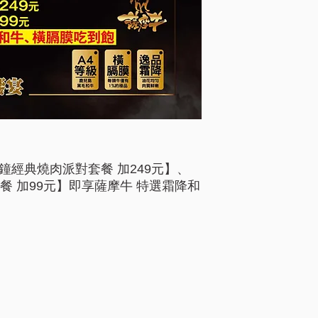
分鐘經典燒肉派對套餐 加249元】、
餐 加99元】即享薩摩牛 特選霜降和