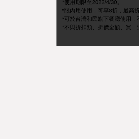
*使用期限至2022/4/30。
*限內用使用，可享8折，最高折
*可於台灣和民旗下餐廳使用，
*不與折扣類、折價金額、買一