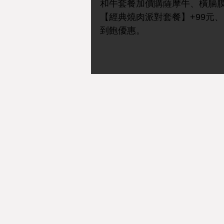
和牛套餐加價購薩摩牛、橫膈膜
【經典燒肉派對套餐】+99元
到飽優惠。