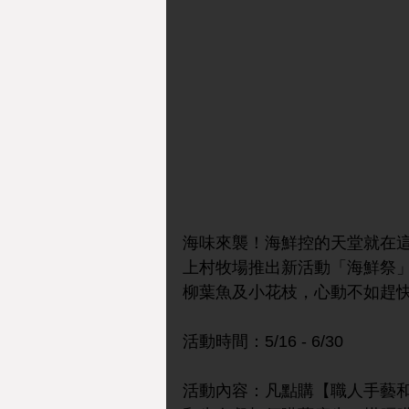
海味來襲！海鮮控的天堂就在
上村牧場推出新活動「海鮮祭
柳葉魚及小花枝，心動不如趕
活動時間：5/16 - 6/30
活動內容：凡點購【職人手藝和