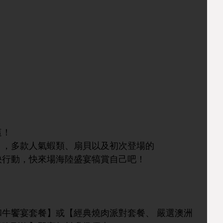
這！
」，多款人氣蝦類、扇貝以及初次登場的
快行動，快來場海陸盛宴犒賞自己吧！
牛饗宴套餐】或【經典燒肉派對套餐、 嚴選澳洲