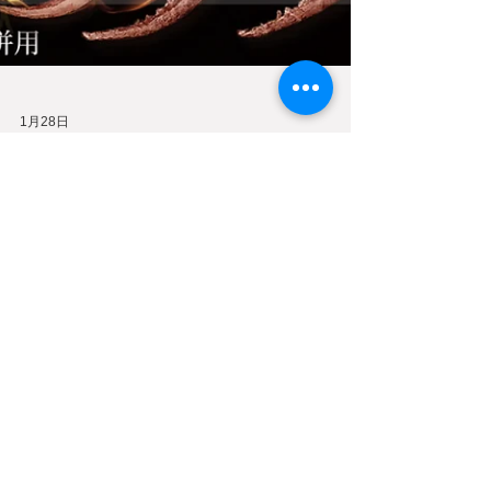
1月28日
🎊 年年魷魚・年年有
餘・迎春限時優惠
最新消息