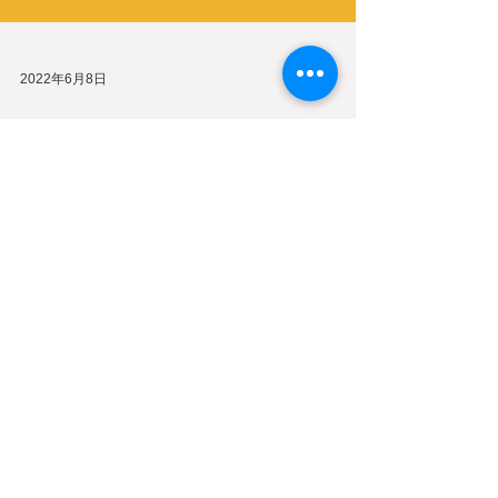
2022年6月8日
上村牧場【疫苗打滿 和
牛吃滿】活動開跑！
最新消息