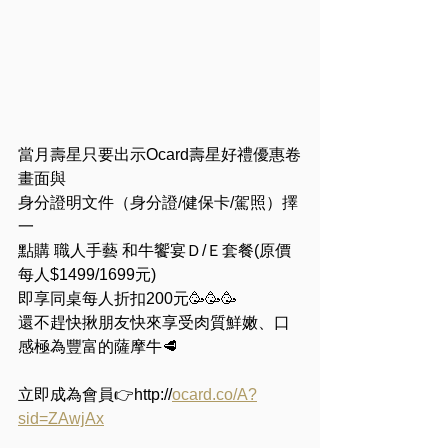
當月壽星只要出示Ocard壽星好禮優惠卷
畫面與
身分證明文件（身分證/健保卡/駕照）擇
一
點購 職人手藝 和牛饗宴Ｄ/Ｅ套餐(原價
每人$1499/1699元)
即享同桌每人折扣200元🥳🥳🥳
還不趕快揪朋友快來享受肉質鮮嫩、口
感極為豐富的薩摩牛🥩
立即成為會員👉http://
ocard.co/A?
sid=ZAwjAx