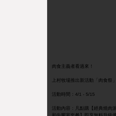
肉食主義者看過來！
上村牧場推出新活動「肉食祭
活動時間：4/1 - 5/15
活動內容：凡點購【經典燒肉
和牛饗宴套餐】即享無料升級