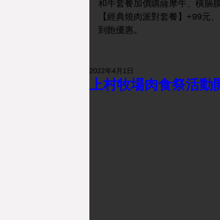
和牛套餐加價購薩摩牛、橫膈膜
【經典燒肉派對套餐】+99元
到飽優惠。
2022年4月1日
上村牧場肉食祭活動