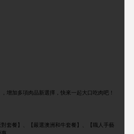
」，增加多項肉品新選擇，快來一起大口吃肉吧！
派對套餐】、【嚴選澳洲和牛套餐】、【職人手藝
優惠。