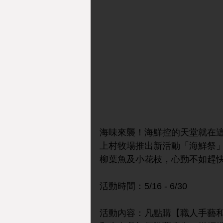
海味來襲！海鮮控的天堂就在
上村牧場推出新活動「海鮮祭
柳葉魚及小花枝，心動不如趕
活動時間：5/16 - 6/30
活動內容：凡點購【職人手藝和