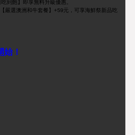
吃到飽】即享無料升級優惠。
、【嚴選澳洲和牛套餐】+59元，可享海鮮祭新品吃
開始！