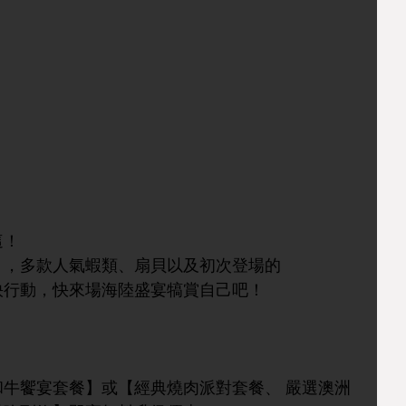
這！
」，多款人氣蝦類、扇貝以及初次登場的
快行動，快來場海陸盛宴犒賞自己吧！
牛饗宴套餐】或【經典燒肉派對套餐、 嚴選澳洲